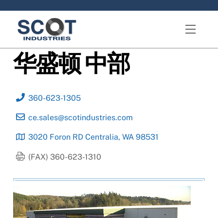
Skip
to
Menu
content
华盛顿 中部
360-623-1305
ce.sales@scotindustries.com
3020 Foron RD Centralia, WA 98531
(FAX) 360-623-1310